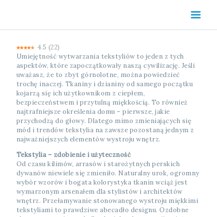
HOME
O NAS
4.5
(
OFERTA
22
)
Umiejętność wytwarzania tekstyliów to jeden z tych
TEKSTYLIA
aspektów, które zapoczątkowały naszą cywilizację. Jeśli
HOTELOWE
uważasz, że to zbyt górnolotne, można powiedzieć
trochę inaczej. Tkaniny i dzianiny od samego początku
PORADY
kojarzą się ich użytkownikom z ciepłem,
bezpieczeństwem i przytulną miękkością. To również
KONTAKT
najtrafniejsze określenia domu – pierwsze, jakie
przychodzą do głowy. Dlatego mimo zmieniających się
mód i trendów tekstylia na zawsze pozostaną jednym z
najważniejszych elementów wystroju wnętrz.
Tekstylia – zdobienie i użyteczność
Od czasu kilimów, arrasów i starożytnych perskich
dywanów niewiele się zmieniło. Naturalny urok, ogromny
wybór wzorów i bogata kolorystyka tkanin wciąż jest
wymarzonym arsenałem dla stylistów i architektów
wnętrz. Przełamywanie stonowanego wystroju miękkimi
tekstyliami to prawdziwe abecadło designu. Ozdobne