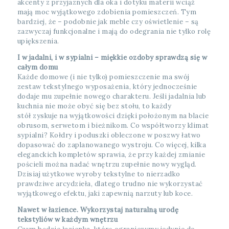
akcenty z przyjaznych dla oka i dotyku materii wciąż
mają moc wyjątkowego zdobienia pomieszczeń. Tym
bardziej, że – podobnie jak meble czy oświetlenie – są
zazwyczaj funkcjonalne i mają do odegrania nie tylko rolę
upiększenia.
I w jadalni, i w sypialni – miękkie ozdoby sprawdzą się w
całym domu
Każde domowe (i nie tylko) pomieszczenie ma swój
zestaw tekstylnego wyposażenia, który jednocześnie
dodaje mu zupełnie nowego charakteru. Jeśli jadalnia lub
kuchnia nie może obyć się bez stołu, to każdy
stół zyskuje na wyjątkowości dzięki położonym na blacie
obrusom, serwetom i bieżnikom. Co współtworzy klimat
sypialni? Kołdry i poduszki obleczone w poszwy łatwo
dopasować do zaplanowanego wystroju. Co więcej, kilka
eleganckich kompletów sprawia, że przy każdej zmianie
pościeli można nadać wnętrzu zupełnie nowy wygląd.
Dzisiaj użytkowe wyroby tekstylne to nierzadko
prawdziwe arcydzieła, dlatego trudno nie wykorzystać
wyjątkowego efektu, jaki zapewnią narzuty lub koce.
Nawet w łazience. Wykorzystaj naturalną urodę
tekstyliów w każdym wnętrzu