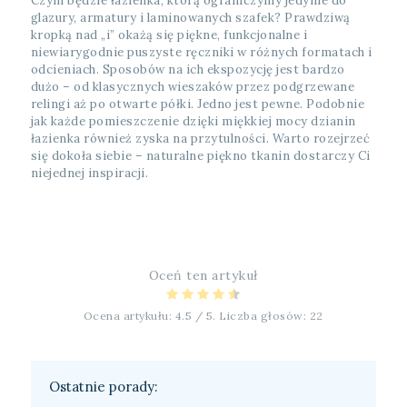
Czym będzie łazienka, którą ograniczymy jedynie do
glazury, armatury i laminowanych szafek? Prawdziwą
kropką nad „i” okażą się piękne, funkcjonalne i
niewiarygodnie puszyste ręczniki w różnych formatach i
odcieniach. Sposobów na ich ekspozycję jest bardzo
dużo – od klasycznych wieszaków przez podgrzewane
relingi aż po otwarte półki. Jedno jest pewne. Podobnie
jak każde pomieszczenie dzięki miękkiej mocy dzianin
łazienka również zyska na przytulności. Warto rozejrzeć
się dokoła siebie – naturalne piękno tkanin dostarczy Ci
niejednej inspiracji.
Oceń ten artykuł
Ocena artykułu:
4.5
/ 5. Liczba głosów:
22
Ostatnie porady: