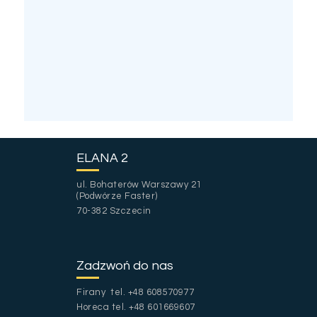
ELANA 2
ul. Bohaterów Warszawy 21
(Podwórze Faster)
70-382 Szczecin
Zadzwoń do nas
Firany tel. +48 608570977
Horeca tel. +48 601669607