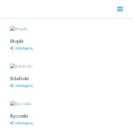
HOME
O NAS
OFERTA
TEKSTYLIA
Stopki
HOTELOWE
Udostępnij
PORADY
KONTAKT
Szlafroki
Udostępnij
Ręczniki
Udostępnij