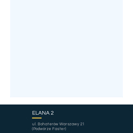
ELANA 2
ul. Bohaterów Warszawy 21
(Podwórze Faster)