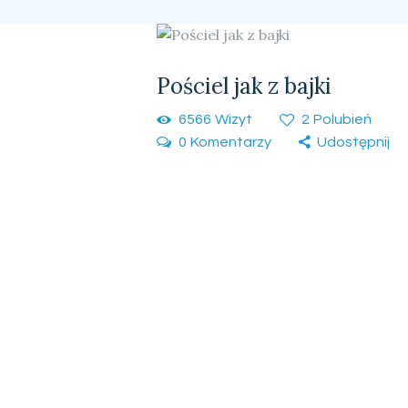
Pościel jak z bajki
6566
Wizyt
2
Polubień
0
Komentarzy
Udostępnij