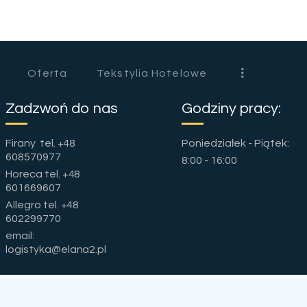
HOME
O NAS
Oferta
Tekstylia Hotelowe
OFERTA
Zadzwoń do nas
Godziny pracy:
TEKSTYLIA
Firany tel. +48
Poniedziałek - Piątek:
HOTELOWE
Tag: Bayern Munche
608570977
8:00 - 16:00
Horeca tel. +48
PORADY
601669607
Allegro tel. +48
KONTAKT
602299770
email:
logistyka@elana2.pl