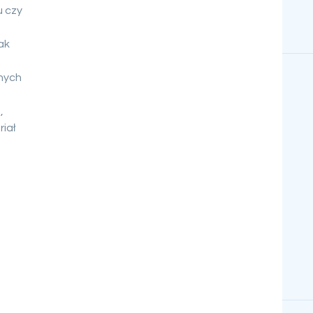
 czy
ak
pnych
,
iał