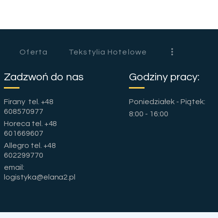
HOME
O NAS
Oferta
Tekstylia Hotelowe
OFERTA
Zadzwoń do nas
Godziny pracy:
TEKSTYLIA
Firany tel. +48
Poniedziałek - Piątek:
HOTELOWE
Tag: wzornictwo
608570977
8:00 - 16:00
Horeca tel. +48
PORADY
601669607
Allegro tel. +48
KONTAKT
602299770
email:
logistyka@elana2.pl